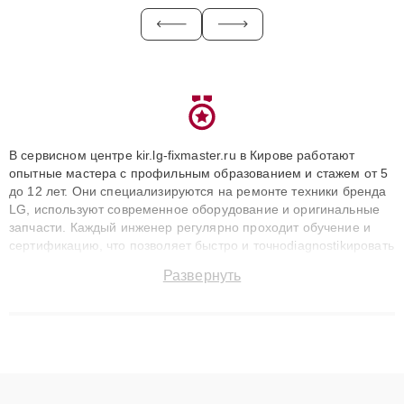
В сервисном центре kir.lg-fixmaster.ru в Кирове работают
опытные мастера с профильным образованием и стажем от 5
до 12 лет. Они специализируются на ремонте техники бренда
LG, используют современное оборудование и оригинальные
запчасти. Каждый инженер регулярно проходит обучение и
сертификацию, что позволяет быстро и точноdiagnostikировать
поломки и восстанавливать технику с сохранением гарантии
Развернуть
до 3 лет. Наши мастера решают сложные случаи: от замены
матриц и материнских плат до ремонта после залития и
восстановления данных. Благодаря высокой квалификации и
ответственному подходу клиенты получают быстрый,
качественный ремонт и понятные объяснения по результатам
диагностики.