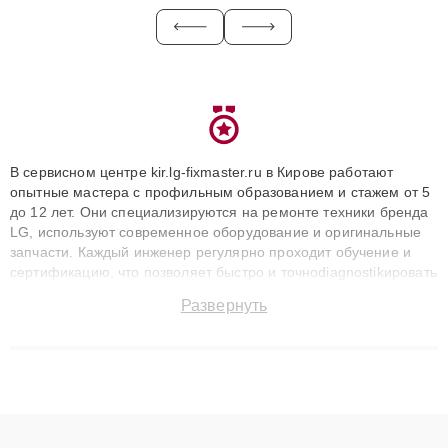
В сервисном центре kir.lg-fixmaster.ru в Кирове работают
опытные мастера с профильным образованием и стажем от 5
до 12 лет. Они специализируются на ремонте техники бренда
LG, используют современное оборудование и оригинальные
запчасти. Каждый инженер регулярно проходит обучение и
сертификацию, что позволяет быстро и точноdiagnostikировать
поломки и восстанавливать технику с сохранением гарантии
Развернуть
до 3 лет. Наши мастера решают сложные случаи: от замены
матриц и материнских плат до ремонта после залития и
восстановления данных. Благодаря высокой квалификации и
ответственному подходу клиенты получают быстрый,
качественный ремонт и понятные объяснения по результатам
диагностики.