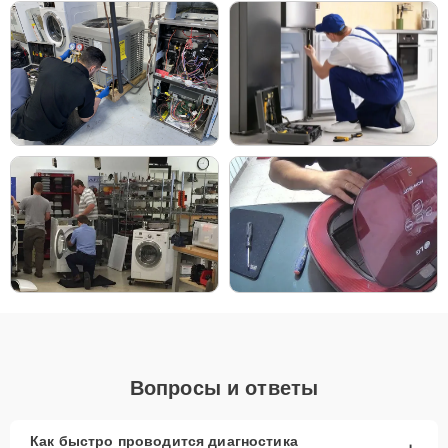
диагностику и обслуживание.
Главные особенности
сервиса:
Низкие цены и скидки
— выгодные условия
для всех клиентов.
Срочный ремонт
— оперативное
восстановление домашних кинотеатров.
Доставка и выезд
— удобные условия для
доставки и ремонта техники.
Запчасти в наличии
— оригинальные
комплектующие и качественные аналоги всегда
на складе.
Гарантия качества
— надежность выполненных
работ.
Вопросы и ответы
Сервисный центр обеспечивает качественный ремонт домашних
кинотеатров. Опыт наших специалистов позволяет эффективно
устранять любые неисправности, что гарантирует длительный
Как быстро проводится диагностика