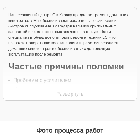
Наш сервисный центр LG в Кирову предлагает ремонт домашних
кинотеатров. Мы обеспечиваем низкие цены со скидками и
быстрое обслуживание, благодаря наличию оригинальных
запчастей и их качественных аналогов на складе. Наши
специалисты обладают опытом в ремонте техники LG, что
позволяет оперативно восстанавливать работоспособность
домашних кинотеатров и обеспечивать их долговечную
эксплуатацию после ремонта.
Частые причины поломки
Проблемы с усилителем
Неисправности динамиков
Развернуть
Повреждения кабелей
Нарушения в работе пульта управления
Перегрев системы
Для начала ремонта свяжитесь с нами по телефону
+7 (958) 295-
Фото процесса работ
29-36
или оставьте
Заявку на сайте
, и специалист свяжется с вами
в течение минуты для уточнения всех вопросов и записи на