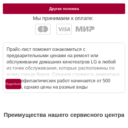
Другая поломка
Мы принимаем к оплате:
Прайс-лист поможет ознакомиться с
предварительными ценами на ремонт или
обслуживание домашних кинотеатров LG в любой
из точек обслуживания, которые расположены по
всему городу Киров. Средняя стоимость ремонтных
или профилактических работ начинается от 500
Подробнее
рублей, однако цены на разные виды
комплектующих могут различаться. Полную
стоимость работ с учётом запчастей или расходных
материалов необходимо уточнять со специалистом
службы заботы о клиентах. Для расчета итоговой
Преимущества нашего сервисного центра
стоимости ремонта домашнего кинотеатра
достаточно позвонить по телефону горячей линии