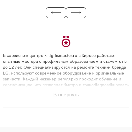
В сервисном центре kir.lg-fixmaster.ru в Кирове работают
опытные мастера с профильным образованием и стажем от 5
до 12 лет. Они специализируются на ремонте техники бренда
LG, используют современное оборудование и оригинальные
запчасти. Каждый инженер регулярно проходит обучение и
сертификацию, что позволяет быстро и точноdiagnostikировать
поломки и восстанавливать технику с сохранением гарантии
Развернуть
до 3 лет. Наши мастера решают сложные случаи: от замены
матриц и материнских плат до ремонта после залития и
восстановления данных. Благодаря высокой квалификации и
ответственному подходу клиенты получают быстрый,
качественный ремонт и понятные объяснения по результатам
диагностики.