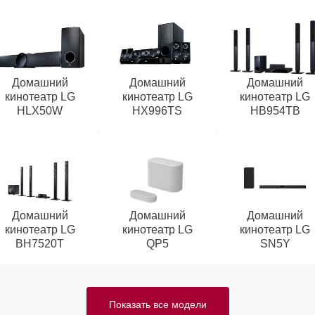
Домашний
Домашний
Домашний
кинотеатр LG
кинотеатр LG
кинотеатр LG
HLX50W
HX996TS
HB954TB
Домашний
Домашний
Домашний
кинотеатр LG
кинотеатр LG
кинотеатр LG
BH7520T
QP5
SN5Y
Показать все модели