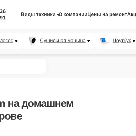
-36
Виды техники
О компании
Цены на ремонт
Ак
-91
лесос
Сушильная машина
Ноутбук
m
на домашнем
ирове