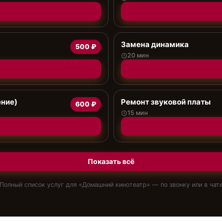
Замена динамика
500 ₽
20 мин
ение)
Ремонт звуковой платы
600 ₽
15 мин
Показать всё
Полный список услуг для «
Домашний кинотеатр
» — по звонку или в чат