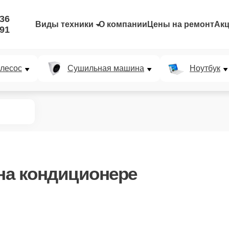
-36
Виды техники
О компании
Цены на ремонт
Ак
-91
лесос
Сушильная машина
Ноутбук
на кондиционере