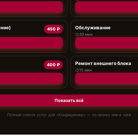
ение)
Обслуживание
450 ₽
30 мин
Ремонт внешнего блока
400 ₽
15 мин
Показать всё
Полный список услуг для «
Кондиционер
» — по звонку или в чате