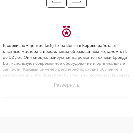
В сервисном центре kir.lg-fixmaster.ru в Кирове работают
опытные мастера с профильным образованием и стажем от 5
до 12 лет. Они специализируются на ремонте техники бренда
LG, используют современное оборудование и оригинальные
запчасти. Каждый инженер регулярно проходит обучение и
сертификацию, что позволяет быстро и точноdiagnostikировать
поломки и восстанавливать технику с сохранением гарантии
Развернуть
до 3 лет. Наши мастера решают сложные случаи: от замены
матриц и материнских плат до ремонта после залития и
восстановления данных. Благодаря высокой квалификации и
ответственному подходу клиенты получают быстрый,
качественный ремонт и понятные объяснения по результатам
диагностики.