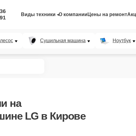
-36
Виды техники
О компании
Цены на ремонт
Ак
-91
лесос
Сушильная машина
Ноутбук
ли
на
шине LG в Кирове