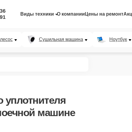
-36
Виды техники
О компании
Цены на ремонт
Ак
-91
лесос
Сушильная машина
Ноутбук
о уплотнителя
моечной машине