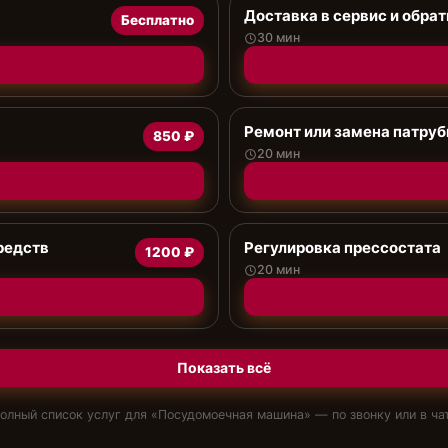
Доставка в сервис и обрат
Бесплатно
30 мин
Ремонт или замена патруб
850 ₽
20 мин
редств
Регулировка прессостата
1200 ₽
20 мин
Показать всё
олный список услуг для «
Посудомоечная машина
» — по звонку или в ча