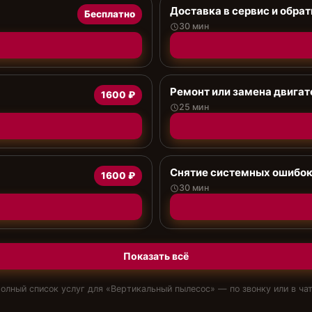
Доставка в сервис и обрат
Бесплатно
30 мин
Ремонт или замена двигат
1600 ₽
25 мин
Снятие системных ошибо
1600 ₽
30 мин
Показать всё
олный список услуг для «
Вертикальный пылесос
» — по звонку или в ча