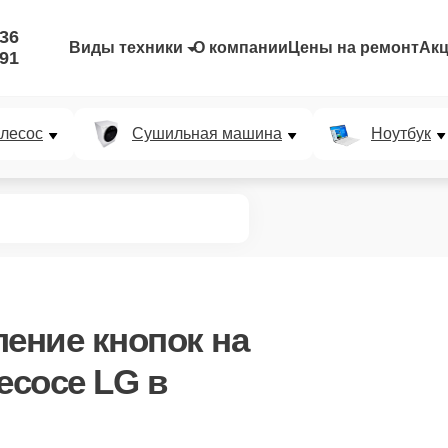
-36
Виды техники
О компании
Цены на ремонт
Ак
-91
лесос
Сушильная машина
Ноутбук
ление кнопок
на
есосе LG в