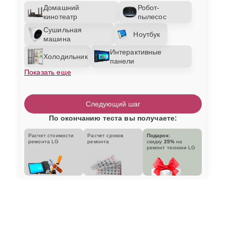
Домашний
Робот-
кинотеатр
пылесос
Сушильная
Ноутбук
машина
Интерактивные
Холодильник
панели
Показать еще
Следующий шаг
По окончанию теста вы получаете:
Расчет стоимости
Расчет сроков
Подарок:
ремонта LG
ремонта
скидку
25%
на
ремонт техники LG