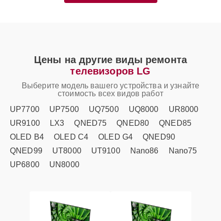
Цены на другие виды ремонта
телевизоров LG
Выберите модель вашего устройства и узнайте
стоимость всех видов работ
UP7700
UP7500
UQ7500
UQ8000
UR8000
UR9100
LX3
QNED75
QNED80
QNED85
OLED B4
OLED C4
OLED G4
QNED90
QNED99
UT8000
UT9100
Nano86
Nano75
UP6800
UN8000