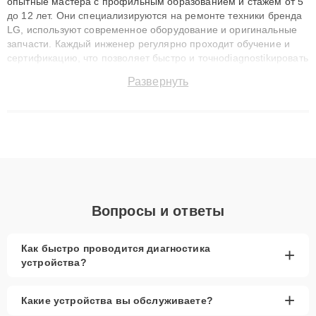
опытные мастера с профильным образованием и стажем от 5
до 12 лет. Они специализируются на ремонте техники бренда
LG, используют современное оборудование и оригинальные
запчасти. Каждый инженер регулярно проходит обучение и
сертификацию, что позволяет быстро и точноdiagnostikировать
поломки и восстанавливать технику с сохранением гарантии
Развернуть
до 3 лет. Наши мастера решают сложные случаи: от замены
матриц и материнских плат до ремонта после залития и
восстановления данных. Благодаря высокой квалификации и
ответственному подходу клиенты получают быстрый,
качественный ремонт и понятные объяснения по результатам
диагностики.
Вопросы и ответы
Как быстро проводится диагностика
+
устройства?
+
Какие устройства вы обслуживаете?