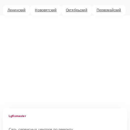
Ленинский
Нововятский
Октябрьский
Первомайский
Lgfixmaster
Сеть сервисных центров по ремонту