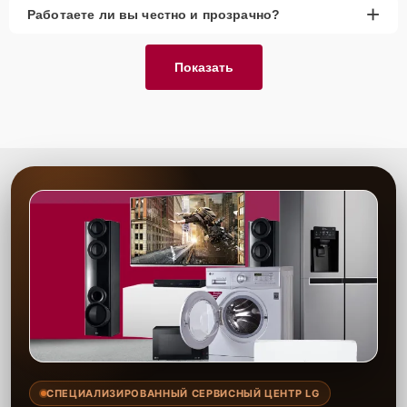
оригинальные и качественные аналоги.
+
Работаете ли вы честно и прозрачно?
Гарантия качества
— подтверждаем результат
документально.
Показать
Сервисный центр выполняет ремонт электроплаты видеостены с
использованием только проверенных компонентов. Наши
специалисты обладают многолетним опытом, что позволяет
быстро и эффективно справляться с любыми задачами. Мы
гарантируем высокое качество выполненных работ и надёжность
запчастей, обеспечивая долгосрочную эксплуатацию техники.
Один раз воспользовавшись нашими услугами, вы получаете
гарантию на все виды ремонта и запчасти, что обеспечивает
долговечность вашего оборудования.
СПЕЦИАЛИЗИРОВАННЫЙ СЕРВИСНЫЙ ЦЕНТР LG