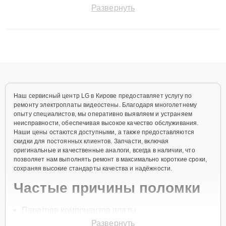
поломки и восстанавливать технику с сохранением гарантии
Развернуть
до 3 лет. Наши мастера решают сложные случаи: от замены
матриц и материнских плат до ремонта после залития и
восстановления данных. Благодаря высокой квалификации и
ответственному подходу клиенты получают быстрый,
качественный ремонт и понятные объяснения по результатам
диагностики.
Наш сервисный центр LG в Кирове предоставляет услугу по
ремонту электроплаты видеостены. Благодаря многолетнему
опыту специалистов, мы оперативно выявляем и устраняем
неисправности, обеспечивая высокое качество обслуживания.
Наши цены остаются доступными, а также предоставляются
скидки для постоянных клиентов. Запчасти, включая
оригинальные и качественные аналоги, всегда в наличии, что
позволяет нам выполнять ремонт в максимально короткие сроки,
сохраняя высокие стандарты качества и надёжности.
Частые причины поломки
Перегрев компонентов платы.
Развернуть
Механические повреждения в результате ударов.